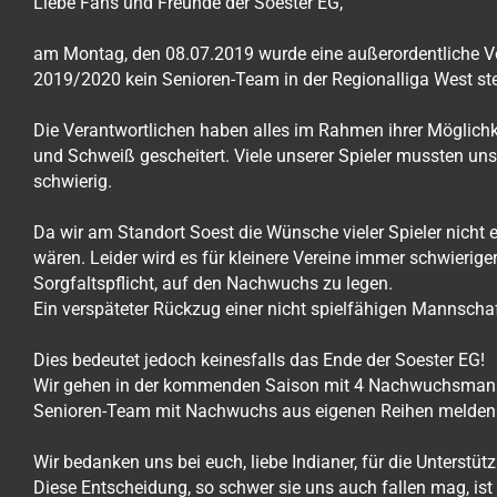
Liebe Fans und Freunde der Soester EG,
am Montag, den 08.07.2019 wurde eine außerordentliche Vo
2019/2020 kein Senioren-Team in der Regionalliga West ste
Die Verantwortlichen haben alles im Rahmen ihrer Möglichkeit
und Schweiß gescheitert.
Viele unserer Spieler mussten uns
schwierig.
Da wir am Standort Soest die Wünsche vieler Spieler nicht 
wären.
Leider wird es für kleinere Vereine immer schwieri
Sorgfaltspflicht, auf den Nachwuchs zu legen.
Ein verspäteter Rückzug einer nicht spielfähigen Mannschaft
Dies bedeutet jedoch keinesfalls das Ende der Soester EG!
Wir gehen in der kommenden Saison mit 4 Nachwuchsmannsch
Senioren-Team mit Nachwuchs aus eigenen Reihen melden
Wir bedanken uns bei euch, liebe Indianer, für die Unterstüt
Diese Entscheidung, so schwer sie uns auch fallen mag, is