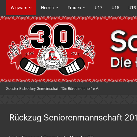
Wigwam
Herren
Frauen
U17
U15
U13
Soester Eishockey-Gemeinschaft "Die Bördeindianer" e.V.
Rückzug Seniorenmannschaft 20