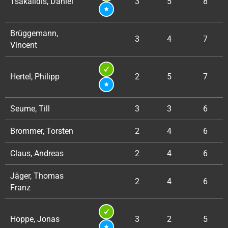
Tsakalidis, Daniel
3
5
8
Brüggemann,
3
4
7
Vincent
Hertel, Philipp
2
5
7
Seume, Till
3
3
6
Brommer, Torsten
2
4
6
Claus, Andreas
2
4
6
Jäger, Thomas
2
4
6
Franz
Hoppe, Jonas
3
2
5