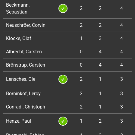
Beckmann,
2
2
4
Sebastian
Neuschröer, Corvin
2
2
4
Klocke, Olaf
1
3
4
Albrecht, Carsten
0
4
4
Brönstrup, Carsten
0
4
4
Lensches, Ole
2
1
3
Borninkof, Leroy
2
1
3
Conradi, Christoph
2
1
3
Henze, Paul
1
2
3