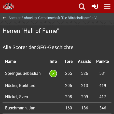
Soester Eishockey-Gemeinschaft "Die Bördeindianer" e.V.
Herren "Hall of Fame"
Alle Scorer der SEG-Geschichte
Name
Info
Tore
Assists
Punkte
Sprenger, Sebastian
255
326
581
Höcker, Burkhard
206
213
419
Häckel, Sven
208
209
417
Buschmann, Jan
160
186
346