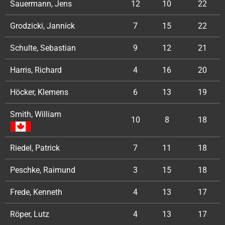
Sauermann, Jens
12
10
22
Grodzicki, Jannick
7
15
22
Schulte, Sebastian
9
12
21
Harris, Richard
4
16
20
Höcker, Klemens
6
13
19
Smith, William
10
8
18
Riedel, Patrick
7
11
18
Peschke, Raimund
3
15
18
Frede, Kenneth
4
13
17
Röper, Lutz
4
13
17