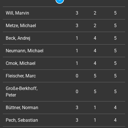
Will, Marvin
3
2
5
Metze, Michael
3
2
5
Beck, Andrej
1
4
5
Neumann, Michael
1
4
5
Cmok, Michael
1
4
5
Fleischer, Marc
0
5
5
Große-Berkhoff,
0
5
5
Peter
Büttner, Norman
3
1
4
Pech, Sebastian
3
1
4