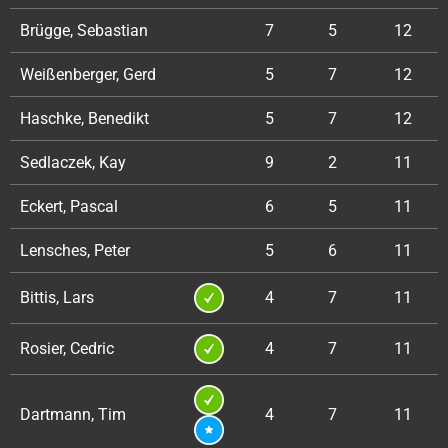
Brügge, Sebastian
7
5
12
Weißenberger, Gerd
5
7
12
Haschke, Benedikt
5
7
12
Sedlaczek, Kay
9
2
11
Eckert, Pascal
6
5
11
Lensches, Peter
5
6
11
Bittis, Lars
4
7
11
Rosier, Cedric
4
7
11
Dartmann, Tim
4
7
11