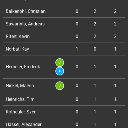
Balkenohl, Christian
0
2
2
Sawannia, Andreas
0
2
2
Rifert, Kevin
0
2
2
Norbat, Kay
1
0
1
Hemeier, Frederik
0
1
1
Nickel, Marvin
0
1
1
Heinrichs, Tim
0
1
1
Rotheuler, Sven
0
1
1
Hassel, Alexander
0
1
1