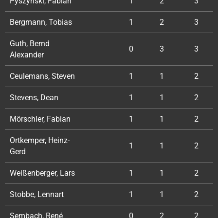
Pyszynski, Fabian
1
2
3
Bergmann, Tobias
1
2
3
Guth, Bernd
0
3
3
Alexander
Ceulemans, Steven
1
1
2
Stevens, Dean
1
1
2
Mörschler, Fabian
1
1
2
Ortkemper, Heinz-
1
1
2
Gerd
Weißenberger, Lars
1
1
2
Stobbe, Lennart
1
1
2
Sembach, René
0
2
2