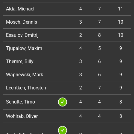
Alda, Michael
4
7
11
Mösch, Dennis
3
7
10
Esaulov, Dmitrij
2
8
10
Tjupalow, Maxim
4
5
9
Themm, Billy
3
6
9
Wapnewski, Mark
3
6
9
Lechtken, Thorsten
2
7
9
Schulte, Timo
4
4
8
Wohlrab, Oliver
4
4
8