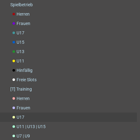
Spielbetrieb
Herren
Frauen
U17
U15
U13
U11
Hinfällig
Freie Slots
[T] Training
Herren
Frauen
U17
U11 | U13 | U15
U7 | U9