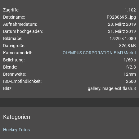
Zugriffe
1.102
Dateiname
P3280695_.jpg
Aufnahmedatum
28. März 2019
Datum hochgeladen
31. März 2019
Bildmaße
1.920 × 1.080
Dateigröße
826,8 kB
Kameramodell
OLYMPUS CORPORATION E-M1MarkII
Belichtung
1/60 s
Blende
f/2.8
Brennweite
12mm
ISO-Empfindlichkeit
2500
Blitz
gallery.image.exif.flash.8
Kategorien
Hockey-Fotos