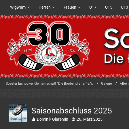
Wigwam
Herren
Frauen
U17
U15
U13
Soester Eishockey-Gemeinschaft "Die Bördeindianer" e.V.
Galerie
Alben
Saisonabschluss 2025
Dominik Glaremin
26. März 2025