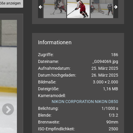
röße anzeigen
Informationen
Zugriffe
186
Dateiname
_G094069.jpg
Aufnahmedatum
25. März 2025
Datum hochgeladen
26. März 2025
Bildmaße
3.000 × 2.000
Dateigröße
1,16 MB
Kameramodell
NIKON CORPORATION NIKON D850
Belichtung
1/1000 s
Blende
f/3.2
Brennweite
90mm
ISO-Empfindlichkeit
2500