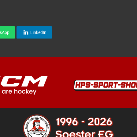
sApp
LinkedIn