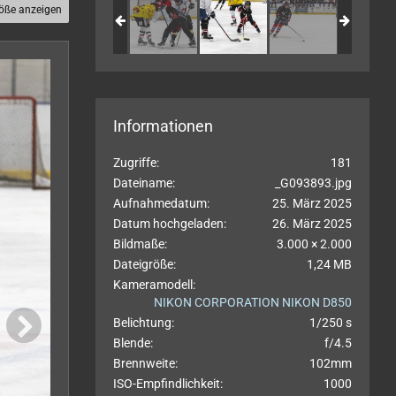
röße anzeigen
Informationen
Zugriffe
181
Dateiname
_G093893.jpg
Aufnahmedatum
25. März 2025
Datum hochgeladen
26. März 2025
Bildmaße
3.000 × 2.000
Dateigröße
1,24 MB
Kameramodell
NIKON CORPORATION NIKON D850
Belichtung
1/250 s
Blende
f/4.5
Brennweite
102mm
ISO-Empfindlichkeit
1000