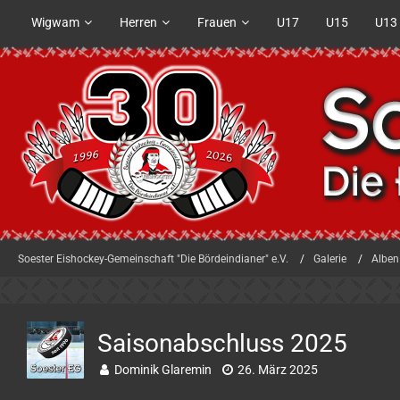
Wigwam
Herren
Frauen
U17
U15
U13
Soester Eishockey-Gemeinschaft "Die Bördeindianer" e.V.
Galerie
Alben
Saisonabschluss 2025
Dominik Glaremin
26. März 2025