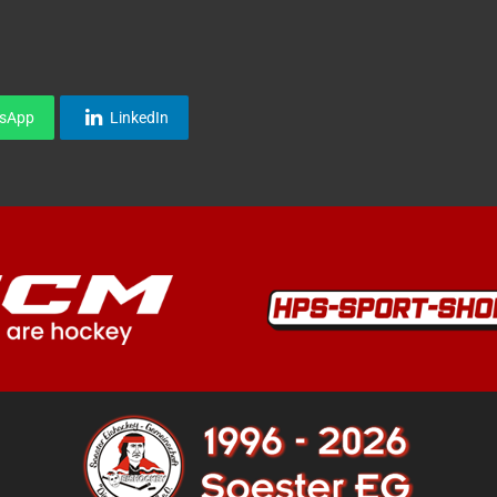
sApp
LinkedIn